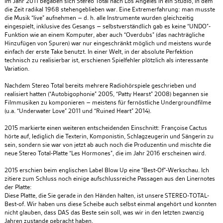
Im Jahr 2011 begaben sich Stereo Total nach Los Angeles in ein Studio, in dem
die Zeit radikal 1968 stehengeblieben war. Eine Extremerfahrung: man musste
die Musik “live” aufnehmen – d. h. alle Instrumente wurden gleichzeitig
eingespielt, inklusive des Gesangs – selbstverständlich gab es keine “UNDO”-
Funktion wie an einem Komputer, aber auch “Overdubs” (das nachträgliche
Hinzufügen von Spuren) war nur eingeschränkt möglich und meistens wurde
einfach der erste Take benutzt. In einer Welt, in der absolute Perfektion
technisch zu realisierbar ist, erschienen Spielfehler plötzlich als interessante
Variation.
Nachdem Stereo Total bereits mehrere Radiohörspiele geschrieben und
realisiert hatten (“Autobigophonie” 2005, “Patty Hearst” 2008) begannen sie
Filmmusiken zu komponieren – meistens für fernöstliche Undergroundfilme
(u.a. “Underwater Love” 2011 und “Ruined Heart” 2014).
2015 markierte einen weiteren entscheidenden Einschnitt: Françoise Cactus
hörte auf, lediglich die Texterin, Komponistin, Schlagzeugerin und Sängerin zu
sein, sondern sie war von jetzt ab auch noch die Produzentin und mischte die
neue Stereo Total-Platte “Les Hormones”, die im Jahr 2016 erscheinen wird.
2015 erschien beim englischen Label Blow Up eine “Best-Of”-Werkschau. Ich
zitiere zum Schluss noch einige aufschlussreiche Passagen aus den Linernotes
der Platte:
Diese Platte, die Sie gerade in den Händen halten, ist unsere STEREO-TOTAL-
Best-of. Wir haben uns diese Scheibe auch selbst einmal angehört und konnten
nicht glauben, dass DAS das Beste sein soll, was wir in den letzten zwanzig
Jahren zustande gebracht haben.