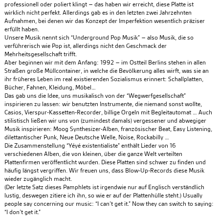
professionell oder poliert klingt – das haben wir erreicht, diese Platte ist
wirklich nicht perfekt. Allerdings gab es in den letzten zwei Jahrzehnten
Aufnahmen, bei denen wir das Konzept der Imperfektion wesentlich präziser
erfüllt haben.
Unsere Musik nennt sich “Underground Pop Musik” – also Musik, die so
verführerisch wie Pop ist, allerdings nicht den Geschmack der
Mehrheitsgesellschaft trifft.
Aber beginnen wir mit dem Anfang: 1992 – im Ostteil Berlins stehen in allen
Straßen große Müllcontainer, in welche die Bevölkerung alles wirft, was sie an
ihr früheres Leben im real existierenden Sozialismus erinnert: Schallplatten,
Bücher, Fahnen, Kleidung, Möbel…
Das gab uns die Idee, uns musikalisch von der “Wegwerfgesellschaft”
inspirieren zu lassen: wir benutzten Instrumente, die niemand sonst wollte,
Casios, Vierspur-Kassetten-Recorder, billige Orgeln mit Begleitautomat … Auch
stilistisch ließen wir uns von (zumindest damals) vergessener und abwegiger
Musik inspirieren: Moog Synthesizer-Alben, französischer Beat, Easy Listening,
dilettantischer Punk, Neue Deutsche Welle, Noise, Rockabilly …
Die Zusammenstellung “Yéyé existentialiste” enthält Lieder von 16
verschiedenen Alben, die von kleinen, über die ganze Welt verteilten
Plattenfirmen veröffentlicht wurden. Diese Platten sind schwer zu finden und
häufig längst vergriffen. Wir freuen uns, dass Blow-Up-Records diese Musik
wieder zugänglich macht.
(Der letzte Satz dieses Pamphlets ist irgendwie nur auf Englisch verständlich
lustig, deswegen zitiere ich ihn, so wie er auf der Plattenhülle steht.) Usually
people say concerning our music: “I can’t get it.” Now they can switch to saying:
“I don’t get it.”