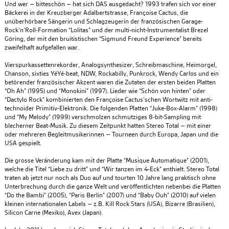
Und wer – bitteschön – hat sich DAS ausgedacht? 1993 trafen sich vor einer
Bäckerei in der Kreuzberger Adalbertstrasse, Françoise Cactus, die
unüberhörbare Sängerin und Schlagzeugerin der französischen Garage-
Rock’n’Roll-Formation “Lolitas” und der multi-nicht-Instrumentalist Brezel
Göring, der mit den bruitistischen “Sigmund Freund Experience” bereits
zweifelhaft aufgefallen war.
Vierspurkassettenrekorder, Analogsynthesizer, Schreibmaschine, Heimorgel,
Chanson, sixties YéYé-beat, NDW, Rockabilly, Punkrock, Wendy Carlos und ein
betörender französischer Akzent waren die Zutaten der ersten beiden Platten
“Oh Ah” (1995) und “Monokini” (1997). Lieder wie “Schön von hinten” oder
“Dactylo Rock” kombinierten den Françoise Cactus’schen Wortwitz mit anti-
technoider Primitiv-Elektronik. Die folgenden Platten “Juke-Box-Alarm” (1998)
und “My Melody” (1999) verschmolzen schmutziges 8-bit-Sampling mit
blecherner Beat-Musik. Zu diesem Zeitpunkt hatten Stereo Total – mit einer
oder mehreren Begleitmusikerinnen – Tourneen durch Europa, Japan und die
USA gespielt.
Die grosse Veränderung kam mit der Platte “Musique Automatique” (2001),
welche die Titel “Liebe zu dritt” und “Wir tanzen im 4-Eck” enthielt. Stereo Total
traten ab jetzt nur noch als Duo auf und tourten 10 Jahre lang praktisch ohne
Unterbrechung durch die ganze Welt und veröffentlichten nebenbei die Platten
“Do the Bambi” (2005), “Paris Berlin” (2007) und “Baby Ouh” (2010) auf vielen
kleinen internationalen Labels – z.B. Kill Rock Stars (USA), Bizarre (Brasilien),
Silicon Carne (Mexiko), Avex (Japan).