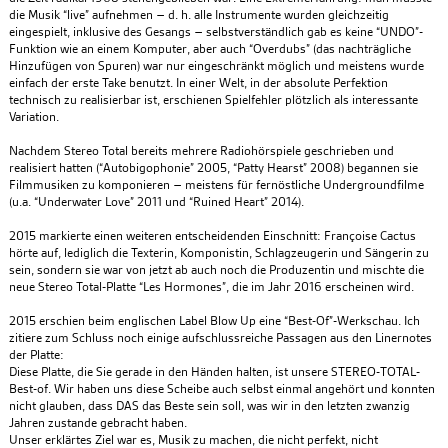
die Musik “live” aufnehmen – d. h. alle Instrumente wurden gleichzeitig
eingespielt, inklusive des Gesangs – selbstverständlich gab es keine “UNDO”-
Funktion wie an einem Komputer, aber auch “Overdubs” (das nachträgliche
Hinzufügen von Spuren) war nur eingeschränkt möglich und meistens wurde
einfach der erste Take benutzt. In einer Welt, in der absolute Perfektion
technisch zu realisierbar ist, erschienen Spielfehler plötzlich als interessante
Variation.
Nachdem Stereo Total bereits mehrere Radiohörspiele geschrieben und
realisiert hatten (“Autobigophonie” 2005, “Patty Hearst” 2008) begannen sie
Filmmusiken zu komponieren – meistens für fernöstliche Undergroundfilme
(u.a. “Underwater Love” 2011 und “Ruined Heart” 2014).
2015 markierte einen weiteren entscheidenden Einschnitt: Françoise Cactus
hörte auf, lediglich die Texterin, Komponistin, Schlagzeugerin und Sängerin zu
sein, sondern sie war von jetzt ab auch noch die Produzentin und mischte die
neue Stereo Total-Platte “Les Hormones”, die im Jahr 2016 erscheinen wird.
2015 erschien beim englischen Label Blow Up eine “Best-Of”-Werkschau. Ich
zitiere zum Schluss noch einige aufschlussreiche Passagen aus den Linernotes
der Platte:
Diese Platte, die Sie gerade in den Händen halten, ist unsere STEREO-TOTAL-
Best-of. Wir haben uns diese Scheibe auch selbst einmal angehört und konnten
nicht glauben, dass DAS das Beste sein soll, was wir in den letzten zwanzig
Jahren zustande gebracht haben.
Unser erklärtes Ziel war es, Musik zu machen, die nicht perfekt, nicht