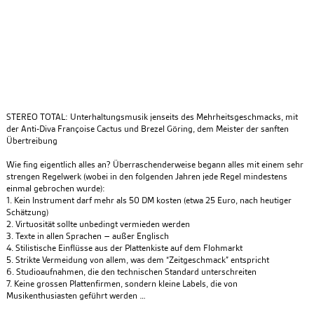
STEREO TOTAL: Unterhaltungsmusik jenseits des Mehrheitsgeschmacks, mit
der Anti-Diva Françoise Cactus und Brezel Göring, dem Meister der sanften
Übertreibung
Wie fing eigentlich alles an? Überraschenderweise begann alles mit einem sehr
strengen Regelwerk (wobei in den folgenden Jahren jede Regel mindestens
einmal gebrochen wurde):
1. Kein Instrument darf mehr als 50 DM kosten (etwa 25 Euro, nach heutiger
Schätzung)
2. Virtuosität sollte unbedingt vermieden werden
3. Texte in allen Sprachen – außer Englisch
4. Stilistische Einflüsse aus der Plattenkiste auf dem Flohmarkt
5. Strikte Vermeidung von allem, was dem “Zeitgeschmack” entspricht
6. Studioaufnahmen, die den technischen Standard unterschreiten
7. Keine grossen Plattenfirmen, sondern kleine Labels, die von
Musikenthusiasten geführt werden …