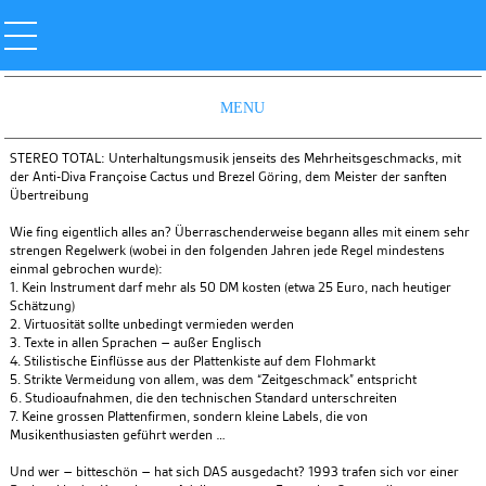
MENU
STEREO TOTAL: Unterhaltungsmusik jenseits des Mehrheitsgeschmacks, mit
der Anti-Diva Françoise Cactus und Brezel Göring, dem Meister der sanften
Übertreibung
Wie fing eigentlich alles an? Überraschenderweise begann alles mit einem sehr
strengen Regelwerk (wobei in den folgenden Jahren jede Regel mindestens
einmal gebrochen wurde):
1. Kein Instrument darf mehr als 50 DM kosten (etwa 25 Euro, nach heutiger
Schätzung)
2. Virtuosität sollte unbedingt vermieden werden
3. Texte in allen Sprachen – außer Englisch
4. Stilistische Einflüsse aus der Plattenkiste auf dem Flohmarkt
5. Strikte Vermeidung von allem, was dem “Zeitgeschmack” entspricht
6. Studioaufnahmen, die den technischen Standard unterschreiten
7. Keine grossen Plattenfirmen, sondern kleine Labels, die von
Musikenthusiasten geführt werden …
Und wer – bitteschön – hat sich DAS ausgedacht? 1993 trafen sich vor einer