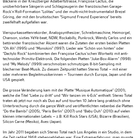
Bäckerei in der Kreuzberger Adalbertstrasse, Françoise Cactus, die
unüberhörbare Sängerin und Schlagzeugerin der französischen Garage-
Rock’n’Roll-Formation “Lolitas” und der multi-nicht-Instrumentalist Brezel
Göring, der mit den bruitistischen “Sigmund Freund Experience” bereits
zweifelhaft aufgefallen war.
Vierspurkassettenrekorder, Analogsynthesizer, Schreibmaschine, Heimorgel,
Chanson, sixties YéYé-beat, NDW, Rockabilly, Punkrock, Wendy Carlos und ein
betörender französischer Akzent waren die Zutaten der ersten beiden Platten
“Oh Ah” (1995) und “Monokini” (1997). Lieder wie “Schön von hinten” oder
“Dactylo Rock” kombinierten den Françoise Cactus’schen Wortwitz mit anti-
technoider Primitiv-Elektronik. Die folgenden Platten “Juke-Box-Alarm” (1998)
und “My Melody” (1999) verschmolzen schmutziges 8-bit-Sampling mit
blecherner Beat-Musik. Zu diesem Zeitpunkt hatten Stereo Total – mit einer
oder mehreren Begleitmusikerinnen – Tourneen durch Europa, Japan und die
USA gespielt.
Die grosse Veränderung kam mit der Platte “Musique Automatique” (2001),
welche die Titel “Liebe zu dritt” und “Wir tanzen im 4-Eck” enthielt. Stereo Total
traten ab jetzt nur noch als Duo auf und tourten 10 Jahre lang praktisch ohne
Unterbrechung durch die ganze Welt und veröffentlichten nebenbei die Platten
“Do the Bambi” (2005), “Paris Berlin” (2007) und “Baby Ouh” (2010) auf vielen
kleinen internationalen Labels – z.B. Kill Rock Stars (USA), Bizarre (Brasilien),
Silicon Carne (Mexiko), Avex (Japan).
Im Jahr 2011 begaben sich Stereo Total nach Los Angeles in ein Studio, in dem
die Zeit radikal 1968 stehengeblieben war. Eine Extremerfahrung: man musste