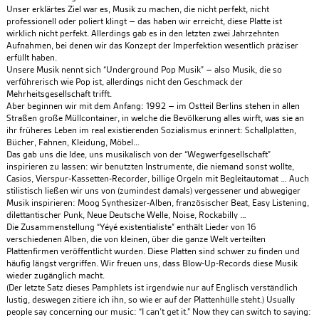
Unser erklärtes Ziel war es, Musik zu machen, die nicht perfekt, nicht
professionell oder poliert klingt – das haben wir erreicht, diese Platte ist
wirklich nicht perfekt. Allerdings gab es in den letzten zwei Jahrzehnten
Aufnahmen, bei denen wir das Konzept der Imperfektion wesentlich präziser
erfüllt haben.
Unsere Musik nennt sich “Underground Pop Musik” – also Musik, die so
verführerisch wie Pop ist, allerdings nicht den Geschmack der
Mehrheitsgesellschaft trifft.
Aber beginnen wir mit dem Anfang: 1992 – im Ostteil Berlins stehen in allen
Straßen große Müllcontainer, in welche die Bevölkerung alles wirft, was sie an
ihr früheres Leben im real existierenden Sozialismus erinnert: Schallplatten,
Bücher, Fahnen, Kleidung, Möbel…
Das gab uns die Idee, uns musikalisch von der “Wegwerfgesellschaft”
inspirieren zu lassen: wir benutzten Instrumente, die niemand sonst wollte,
Casios, Vierspur-Kassetten-Recorder, billige Orgeln mit Begleitautomat … Auch
stilistisch ließen wir uns von (zumindest damals) vergessener und abwegiger
Musik inspirieren: Moog Synthesizer-Alben, französischer Beat, Easy Listening,
dilettantischer Punk, Neue Deutsche Welle, Noise, Rockabilly …
Die Zusammenstellung “Yéyé existentialiste” enthält Lieder von 16
verschiedenen Alben, die von kleinen, über die ganze Welt verteilten
Plattenfirmen veröffentlicht wurden. Diese Platten sind schwer zu finden und
häufig längst vergriffen. Wir freuen uns, dass Blow-Up-Records diese Musik
wieder zugänglich macht.
(Der letzte Satz dieses Pamphlets ist irgendwie nur auf Englisch verständlich
lustig, deswegen zitiere ich ihn, so wie er auf der Plattenhülle steht.) Usually
people say concerning our music: “I can’t get it.” Now they can switch to saying: